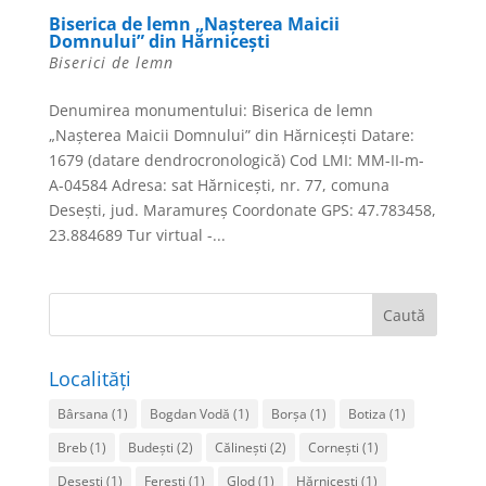
Biserica de lemn „Nașterea Maicii
Domnului” din Hărnicești
Biserici de lemn
Denumirea monumentului: Biserica de lemn
„Nașterea Maicii Domnului” din Hărnicești Datare:
1679 (datare dendrocronologică) Cod LMI: MM-II-m-
A-04584 Adresa: sat Hărnicești, nr. 77, comuna
Desești, jud. Maramureș Coordonate GPS: 47.783458,
23.884689 Tur virtual -...
Localități
Bârsana
(1)
Bogdan Vodă
(1)
Borșa
(1)
Botiza
(1)
Breb
(1)
Budești
(2)
Călinești
(2)
Cornești
(1)
Desești
(1)
Ferești
(1)
Glod
(1)
Hărnicești
(1)