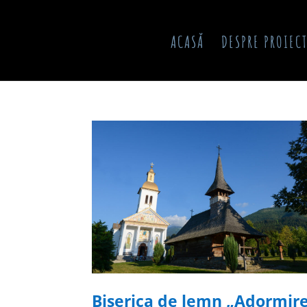
ACASĂ
DESPRE PROIEC
Biserica de lemn „Adormir