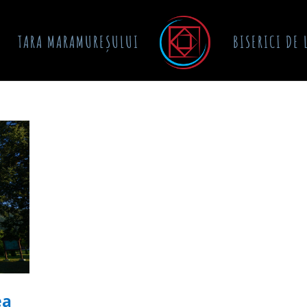
T
TARA MARAMUREȘULUI
BISERICI DE
ea