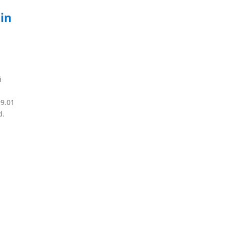
din
i
99.01
d.