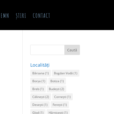
 LEMN
ȘTIRI
CONTACT
Localități
Bârsana
(1)
Bogdan Vodă
(1)
Borșa
(1)
Botiza
(1)
Breb
(1)
Budești
(2)
Călinești
(2)
Cornești
(1)
Desești
(1)
Ferești
(1)
Glod
(1)
Hărnicești
(1)