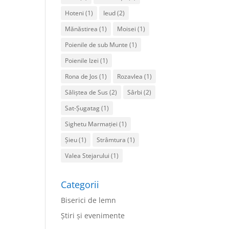
Hoteni
(1)
Ieud
(2)
Mănăstirea
(1)
Moisei
(1)
Poienile de sub Munte
(1)
Poienile Izei
(1)
Rona de Jos
(1)
Rozavlea
(1)
Săliștea de Sus
(2)
Sârbi
(2)
Sat-Șugatag
(1)
Sighetu Marmației
(1)
Șieu
(1)
Strâmtura
(1)
Valea Stejarului
(1)
Categorii
Biserici de lemn
Ştiri şi evenimente